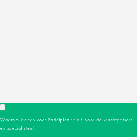
Waarom kiezen voor Padelplezier.nl? Voor de krachtpatsers
en specialisten!