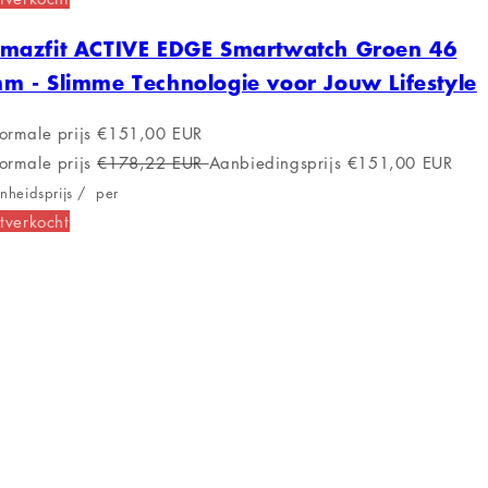
mazfit ACTIVE EDGE Smartwatch Groen 46
m - Slimme Technologie voor Jouw Lifestyle
ormale prijs
€151,00 EUR
ormale prijs
€178,22 EUR
Aanbiedingsprijs
€151,00 EUR
nheidsprijs
/
per
tverkocht