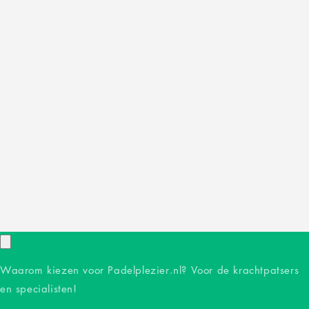
Waarom kiezen voor Padelplezier.nl? Voor de krachtpatsers
en specialisten!