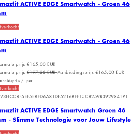
mazfit ACTIVE EDGE Smartwatch - Groen 46
mm
tverkocht
mazfit ACTIVE EDGE Smartwatch - Groen 46
mm
ormale prijs
€165,00 EUR
ormale prijs
€197,35 EUR
Aanbiedingsprijs
€165,00 EUR
nheidsprijs
/
per
tverkocht
mazfit ACTIVE EDGE Smartwatch Groen 46
m - Slimme Technologie voor Jouw Lifestyle
tverkocht