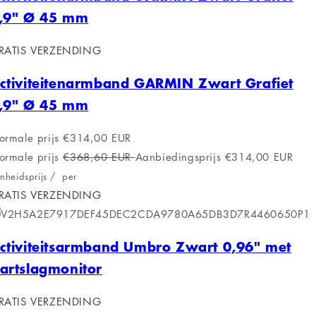
,9" Ø 45 mm
RATIS VERZENDING
ctiviteitenarmband GARMIN Zwart Grafiet
,9" Ø 45 mm
ormale prijs
€314,00 EUR
ormale prijs
€368,60 EUR
Aanbiedingsprijs
€314,00 EUR
nheidsprijs
/
per
RATIS VERZENDING
ctiviteitsarmband Umbro Zwart 0,96" met
artslagmonitor
RATIS VERZENDING