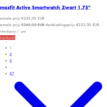
mazfit Active Smartwatch Zwart 1,75"
ormale prijs
€232,00 EUR
ormale prijs
€263,03 EUR
Aanbiedingsprijs
€232,00 EUR
nheidsprijs
/
per
tverkocht
1
2
3
…
57