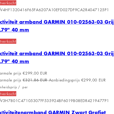
tverkocht
ctiviteit armband GARMIN 010-02563-03 Grij
,79" 40 mm
tverkocht
ctiviteit armband GARMIN 010-02563-03 Grij
,79" 40 mm
ormale prijs
€299,00 EUR
ormale prijs
€321,86 EUR
Aanbiedingsprijs
€299,00 EUR
nheidsprijs
/
per
tverkocht
ctiviteitenarmband GARMIN Zwart Grafiet