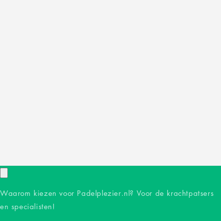
Waarom kiezen voor Padelplezier.nl? Voor de krachtpatsers
en specialisten!