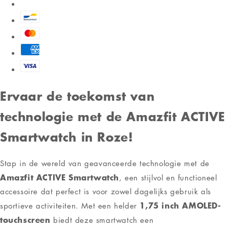
mAh
336 uur
en een geschat bereik van tot wel
op
een volle lading, blijf je langer verbonden zonder vaak
opladen.
Kleur en Materiaal:
De stijlvolle roze kleur en het
comfortabele siliconen materiaal maken deze
smartwatch tot een modieus accessoire dat bij elke
outfit past.
Technische Specificaties:
Schermresolutie:
390 x 450
Oplaadbare lithium batterij:
Geïntegreerd met een
laadtijd van ongeveer 2 uur.
Bluetooth:
Versie 5.2 en Bluetooth Low Energy voor
een betrouwbare verbinding.
Afmetingen:
Ong. 20 mm in een rechthoekige vorm.
Of je nu een technologie-liefhebber bent of gewoon je