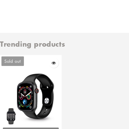
Retourbeleid
Klachtenafhandeling
Contactpagina
Betaalmethode
Verzendkosten & levertijd
Mijn persoonsgegevens niet verkopen of delen
Taal
Nederlands
© 2025,
Padelplezier.nl