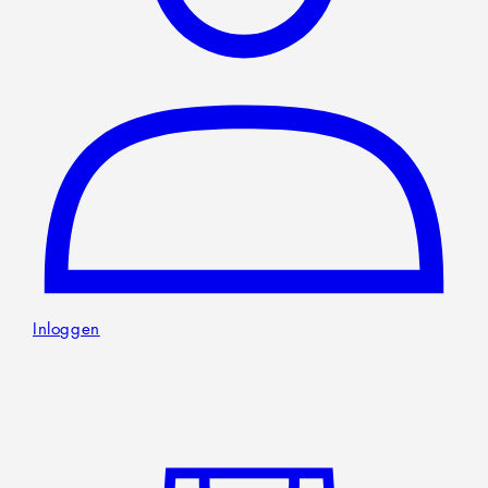
Home
Rackets
Schoenen
Kleding
Digitale gadgets
Voedingssupplementen