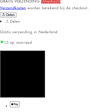
1,75 inch AMOLED-
sportieve activiteiten. Met een helder
touchscreen
biedt deze smartwatch een
gebruiksvriendelijke ervaring en blijft hij je op de hoogte van
alles wat er toe doet.
Belangrijkste Kenmerken:
Multifunctionele Sportmonitoring:
Houd je
prestaties bij met ondersteuning voor meerdere sporten
en een nauwkeurige hartfrequentie- en slaapmonitor.
Geavanceerde Gezondheidsfuncties:
Inclusief een
saturatiemeter en bloeddrukmeter om je gezondheid in
de gaten te houden.
Connectiviteit en Communicatie:
Ontvang
meldingen van oproepen en berichten rechtstreeks op je
pols, zodat je nooit iets mist.
Robuuste Accu:
300
Met een batterijcapaciteit van