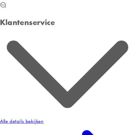
Trending products
Sold out
SOLD OUT
Slimme Horloge KSIX Urban
4 Zwart
€75,12
€38,00