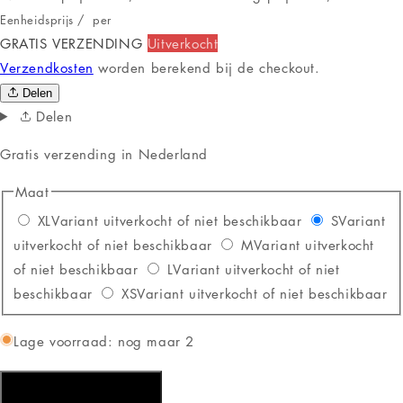
Eenheidsprijs
/
per
GRATIS VERZENDING
Uitverkocht
Verzendkosten
worden berekend bij de checkout.
Delen
Delen
Gratis verzending in Nederland
Maat
XL
Variant uitverkocht of niet beschikbaar
S
Variant
uitverkocht of niet beschikbaar
M
Variant uitverkocht
of niet beschikbaar
L
Variant uitverkocht of niet
beschikbaar
XS
Variant uitverkocht of niet beschikbaar
Lage voorraad: nog maar 2
Aan winkelwagen toevoegen