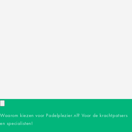
Waarom kiezen voor Padelplezier.nl? Voor de krachtpatsers
en specialisten!