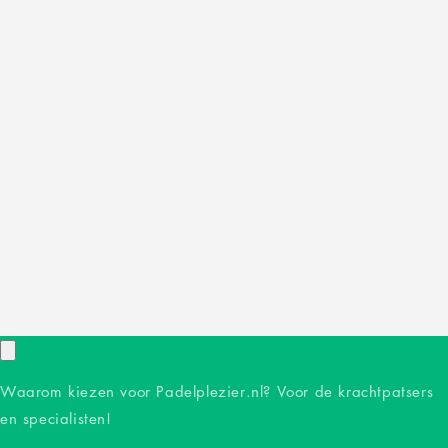
Waarom kiezen voor Padelplezier.nl? Voor de krachtpatsers
en specialisten!