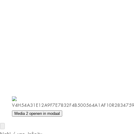
Media 2 openen in modaal
NaN
/
van
-Infinity