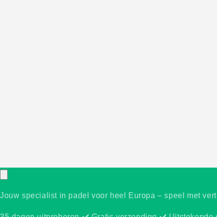
Jouw specialist in padel voor heel Europa – speel met ver
35 dagen uitproberen ✔️ Gratis verzending ✔️ Uitstekende 