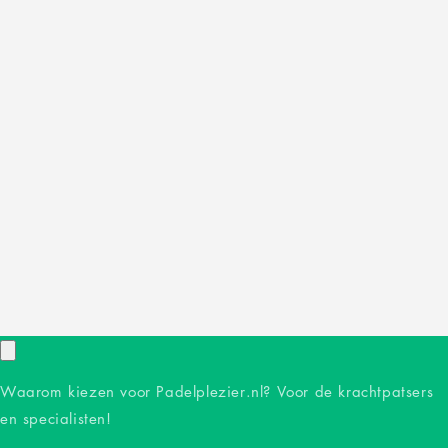
Waarom kiezen voor Padelplezier.nl? Voor de krachtpatsers
en specialisten!