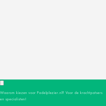
Waarom kiezen voor Padelplezier.nl? Voor de krachtpatsers
en specialisten!