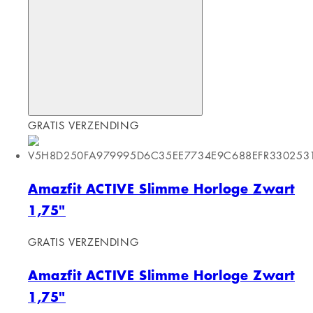
Verkoper:
Amazfit
Normale prijs
€111,00 EUR
Normale prijs
€131,09 EUR
Aanbiedingsprijs
€111,00
EUR
Eenheidsprijs
/
per
Aan winkelwagen toevoegen
Uitverkocht
GRATIS VERZENDING