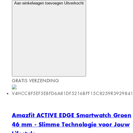
1,75"
GRATIS VERZENDING
Amazfit ACTIVE Slimme Horloge Zwart
1,75"
Verkoper:
Amazfit
Normale prijs
€107,00 EUR
Normale prijs
€125,34 EUR
Aanbiedingsprijs
€107,00
EUR
Eenheidsprijs
/
per
Aan winkelwagen toevoegen
Uitverkocht