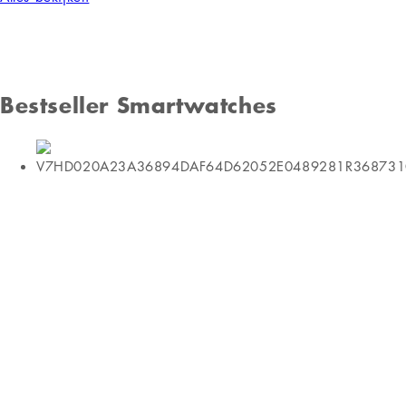
Bestseller Smartwatches
Activiteitshorloge GARMIN 010-02247-
10 1,04" Zwart Grijs voor Volwassenen
GRATIS VERZENDING
Activiteitshorloge GARMIN 010-02247-
10 1,04" Zwart Grijs voor Volwassenen