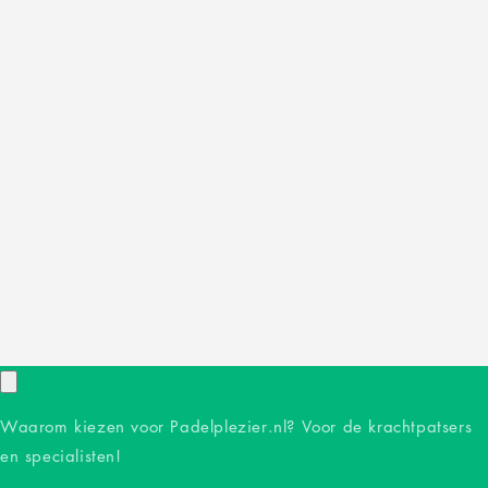
Waarom kiezen voor Padelplezier.nl? Voor de krachtpatsers
en specialisten!