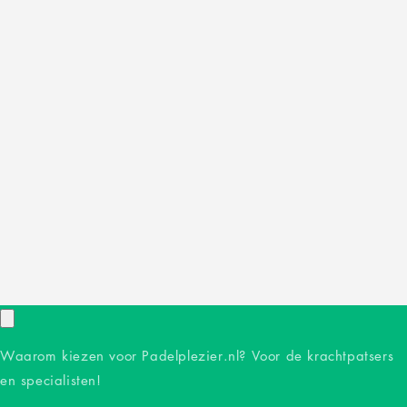
Waarom kiezen voor Padelplezier.nl? Voor de krachtpatsers
en specialisten!