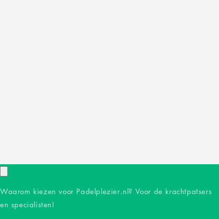
Waarom kiezen voor Padelplezier.nl? Voor de krachtpatsers
en specialisten!